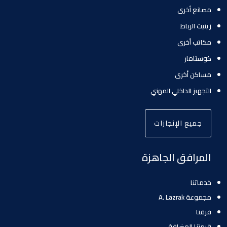
مصانع أخرى
زينيث الرباط
مكاتب أخرى
كوستامار
مساكن أخرى
التجهيز الداخلي المهني
جميع الإنجازات
المرافق الجاهزة
خدماتنا
مجموعة A. Lazrak
فرقنا
قيمتنا المضافة