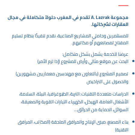
مجموعة A. Lazrak تقدم في المغرب حلولاً متكاملة في مجال
العقارات لشركائها.
للمستثمرين وحاملي المشاريع الصناعية، نقدم تنفيذًا بنظام تسليم
المفتاح لمصانعهم أو مكاتبهم.
عرضنا للخدمة يشمل بشكل متكامل:
البحث عن موقع مثالي وأرض للمشروع (إذا لزم الأمر)
تصميم المشروع (بالتعاون مع مهندسين معماريين مشهورين)
والحصول على التراخيص
الدراسات متعددة التقنيات: التربة، الطبوغرافيا، البيئة، السلامة،
الأشغال العامة، الهيكل، الكهرباء التيارات القوية والضعيفة،
السوائل، الحماية من الحرائق…
بناء المصنع، مبنى الإنتاج والمرافق الملحقة (المكاتب، المرافق
التقنية)