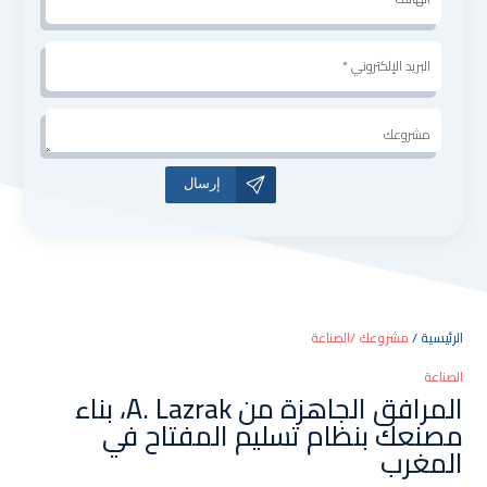
*
البريد
الإلكتروني
*
مشروعك
A
l
t
e
r
n
a
الرئيسية /
مشروعك /الصناعة
t
i
الصناعة
المرافق الجاهزة من A. Lazrak، بناء
v
مصنعك بنظام تسليم المفتاح في
e
المغرب
: