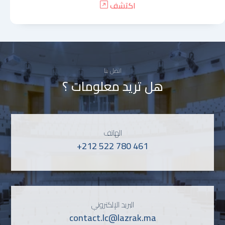
اكتشف
اتصل بنا
هل تريد معلومات ؟
الهاتف
+212 522 780 461
البريد الإلكتروني
contact.lc@lazrak.ma