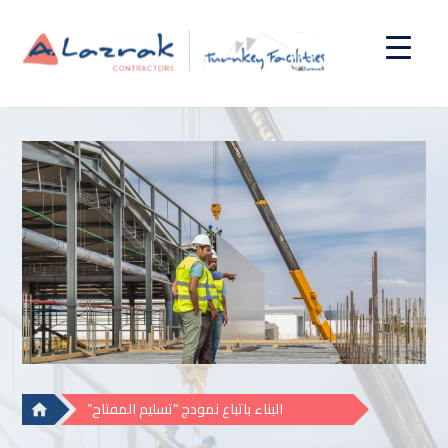
البناء باتباع نمودج “تسليم المفتاح”