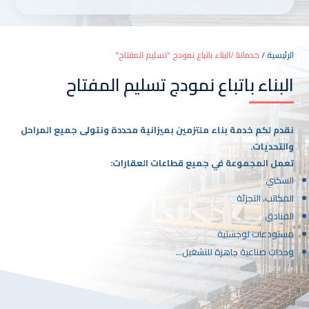
t
e
r
n
الرئيسية /
خدماتنا /البناء باتباع نمودج “تسليم المفتاح”
a
البناء باتباع نمودج تسليم المفتاح
t
i
v
نقدم لكم خدمة بناء ملتزمين بميزانية محددة ونتولى جميع المراحل
e
والتحديات.
:
تعمل المجموعة في جميع قطاعات العقارات:
السكني
المكاتب، التجزئة
الفنادق
مستودعات لوجستية
وحدات صناعية جاهزة للتشغيل…